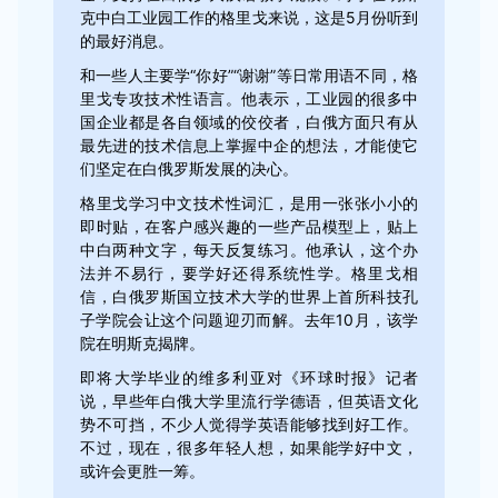
克中白工业园工作的格里戈来说，这是5月份听到
的最好消息。
和一些人主要学“你好”“谢谢”等日常用语不同，格
里戈专攻技术性语言。他表示，工业园的很多中
国企业都是各自领域的佼佼者，白俄方面只有从
最先进的技术信息上掌握中企的想法，才能使它
们坚定在白俄罗斯发展的决心。
格里戈学习中文技术性词汇，是用一张张小小的
即时贴，在客户感兴趣的一些产品模型上，贴上
中白两种文字，每天反复练习。他承认，这个办
法并不易行，要学好还得系统性学。格里戈相
信，白俄罗斯国立技术大学的世界上首所科技孔
子学院会让这个问题迎刃而解。去年10月，该学
院在明斯克揭牌。
即将大学毕业的维多利亚对《环球时报》记者
说，早些年白俄大学里流行学德语，但英语文化
势不可挡，不少人觉得学英语能够找到好工作。
不过，现在，很多年轻人想，如果能学好中文，
或许会更胜一筹。